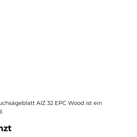
uchsägeblatt AIZ 32 EPC Wood ist ein
d.
nzt