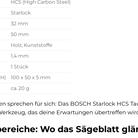
HCS (High Carbon Steel)
Starlock
32 mm
50 mm
Holz, Kunststoffe
1,4 mm
1 Stück
H)
100 x 50 x 5 mm
ca. 20 g
en sprechen für sich: Das BOSCH Starlock HCS Ta
Werkzeug, das deine Erwartungen übertreffen wir
reiche: Wo das Sägeblatt glä