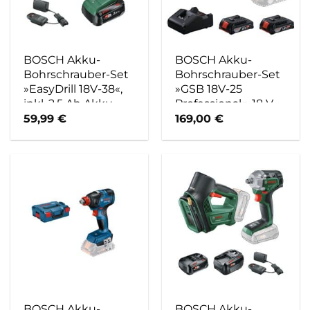
BOSCH Akku-
BOSCH Akku-
Bohrschrauber-Set
Bohrschrauber-Set
»EasyDrill 18V-38«,
»GSB 18V-25
inkl. 2,5 Ah Akku,
Professional«, 18 V,
Ladegerät + Koffer –
inkl. 2 x 2.0 Ah
59,99
€
169,00
€
gruen
Akkus, Ladegerät
und L-Case – blau
BOSCH Akku-
BOSCH Akku-