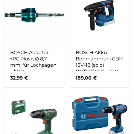
BOSCH Adapter
BOSCH Akku-
»PC Plus«, Ø 8,7
Bohrhammer »GBH
mm, für Lochsägen
18V-18 (solo)
– blau
Professional«, 18 V,
ohne Akku und
32,99
€
189,00
€
Ladegerät – blau