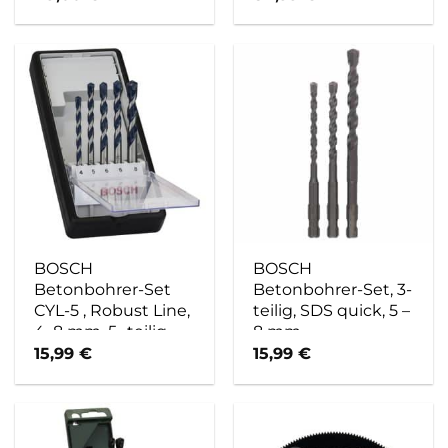
BOSCH
BOSCH
Betonbohrer-Set
Betonbohrer-Set, 3-
CYL-5 , Robust Line,
teilig, SDS quick, 5 –
4–8 mm, 5 -teilig –
8 mm
bunt
15,99
€
15,99
€