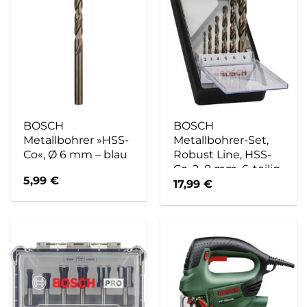
BOSCH
BOSCH
Metallbohrer »HSS-
Metallbohrer-Set,
Co«, Ø 6 mm – blau
Robust Line, HSS-
Co, 2–8 mm, 6-teilig
5,99
€
17,99
€