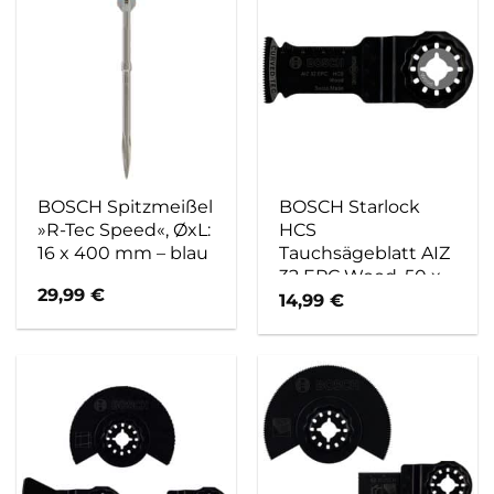
BOSCH Spitzmeißel
BOSCH Starlock
»R-Tec Speed«, ØxL:
HCS
16 x 400 mm – blau
Tauchsägeblatt AIZ
32 EPC Wood, 50 x
29,99
€
32 mm
14,99
€