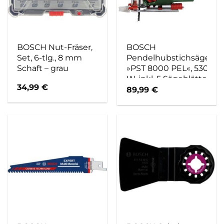
BOSCH Nut-Fräser,
BOSCH
Set, 6-tlg., 8 mm
Pendelhubstichsäge
Schaft – grau
»PST 8000 PEL«, 530
W, inkl. 5 Sägeblätter
34,99
€
– gruen
89,99
€