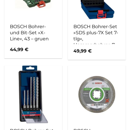
BOSCH Bohrer-
BOSCH Bohrer-Set
und Bit-Set »X-
»SDS plus-7X Set 7-
Line«, 43 – gruen
tlg«,
Hammerbohrer, 7-
44,99
€
teilig – blau
49,99
€