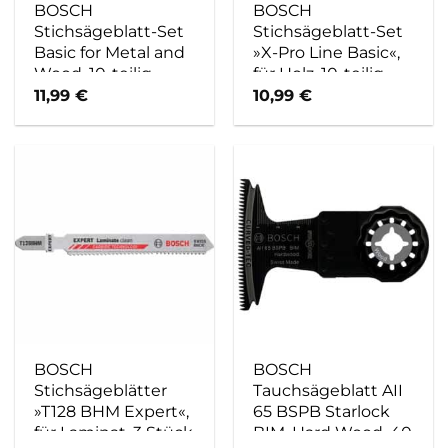
BOSCH
BOSCH
Stichsägeblatt-Set
Stichsägeblatt-Set
Basic for Metal and
»X-Pro Line Basic«,
Wood, 10-teilig
für Holz, 10-teilig –
blau
11,99
€
10,99
€
BOSCH
BOSCH
Stichsägeblätter
Tauchsägeblatt AII
»T128 BHM Expert«,
65 BSPB Starlock
für Laminat, 3 Stück
BIM, Hard Wood, 40