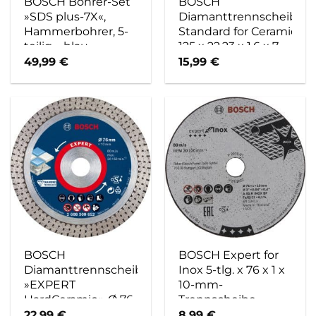
BOSCH Bohrer-Set
BOSCH
»SDS plus-7X«,
Diamanttrennscheibe
Hammerbohrer, 5-
Standard for Ceramic
teilig – blau
125 x 22,23 x 1,6 x 7
49,99
€
15,99
€
BOSCH
BOSCH Expert for
Diamanttrennscheibe
Inox 5-tlg. x 76 x 1 x
»EXPERT
10-mm-
HardCeramic«, Ø 76
Trennscheibe –
mm – blau
bunt
22,99
€
8,99
€