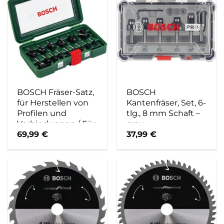
BOSCH Fräser-Satz,
BOSCH
für Herstellen von
Kantenfräser, Set, 6-
Profilen und
tlg., 8 mm Schaft –
Verbindungen / Für
grau
Oberfräsen mit 8
69,99
€
37,99
€
mm-Aufnahme