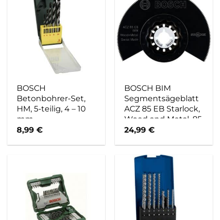
BOSCH
BOSCH BIM
Betonbohrer-Set,
Segmentsägeblatt
HM, 5-teilig, 4 – 10
ACZ 85 EB Starlock,
mm
Wood and Metal, 85
mm
8,99
€
24,99
€