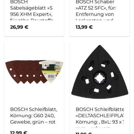
BOSCH
BOSCH Schaber
Säbelsägeblatt »S
»ATZ 52 SFC«, für:
956 XHM Expert«,
Entfernung von
für zähe Baustoffe –
Lackresten und
blau
Silikonfugen –
26,99
€
13,99
€
schwarz
BOSCH Schleifblatt,
BOSCH Schleifblätter
Körnung: G60 240,
»DELTASCHLEIFPLATTE«
Gewebe, grün – rot
Körnung: , BxL: 93 x 186
mm – schwarz
12,99
€