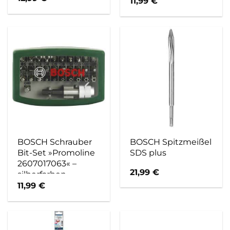
11,99
€
BOSCH Schrauber
BOSCH Spitzmeißel
Bit-Set »Promoline
SDS plus
2607017063« –
21,99
€
silberfarben
11,99
€