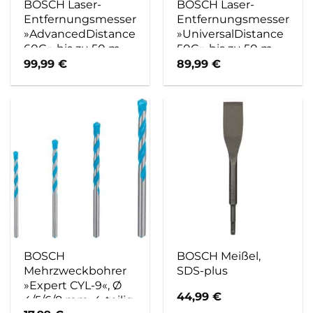
BOSCH Laser-
BOSCH Laser-
Entfernungsmesser
Entfernungsmesser
»AdvancedDistance
»UniversalDistance
60C«, bis zu 50 m –
50C«, bis zu 50 m –
gruen
gruen
99,99
€
89,99
€
BOSCH
BOSCH Meißel,
Mehrzweckbohrer
SDS-plus
»Expert CYL-9«, Ø
44,99
€
4/5/6/8 mm, 4-teilig