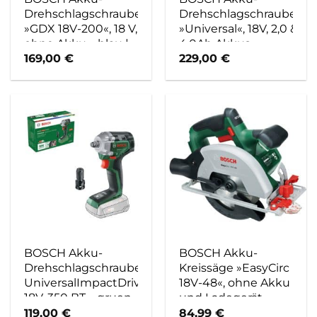
Drehschlagschrauber
Drehschlagschrauber
»GDX 18V-200«, 18 V,
»Universal«, 18V, 2,0 &
ohne Akku – blau |
4,0Ah Akkus,
schwarz
Ladegerät – gruen
169,00
€
229,00
€
BOSCH Akku-
BOSCH Akku-
Drehschlagschrauber,
Kreissäge »EasyCirc
UniversalImpactDrive
18V-48«, ohne Akku
18V-350 BT – gruen
und Ladegerät –
gruen
119,00
€
84,99
€