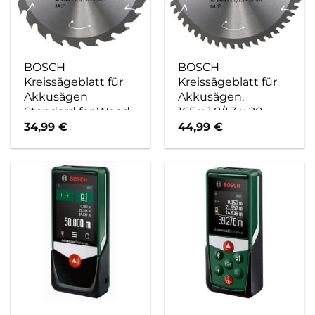
BOSCH
BOSCH
Kreissägeblatt für
Kreissägeblatt für
Akkusägen
Akkusägen,
Standard for Wood,
165 x 1,8/1,3 x 20,
165 x 1,5/1 x 20,
54 Zähne
34,99
€
44,99
€
24 Zähne