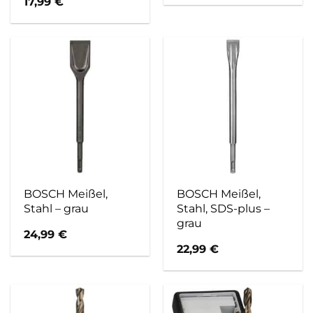
– blau
17,99
€
BOSCH Meißel,
BOSCH Meißel,
Stahl – grau
Stahl, SDS-plus –
grau
24,99
€
22,99
€