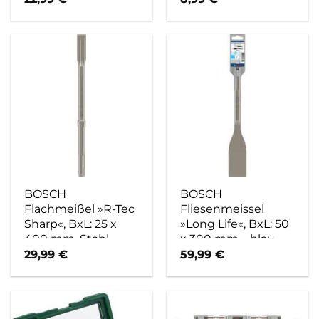
BOSCH
BOSCH
Flachmeißel »R-Tec
Fliesenmeissel
Sharp«, BxL: 25 x
»Long Life«, BxL: 50
400 mm, Stahl –
x 300 mm – blau
blau
29,99
€
59,99
€