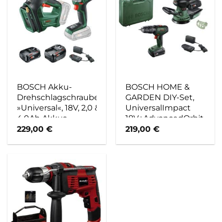
BOSCH Akku-
BOSCH HOME &
Drehschlagschrauber
GARDEN DIY-Set,
»Universal«, 18V, 2,0 &
UniversalImpact
4,0Ah Akkus,
18V+AdvancedOrbit
Ladegerät – gruen
18V+AL18V-20, inkl.
229,00
€
219,00
€
2x Akku (2 Ah),
Ladegerät AL18V-20
– gruen