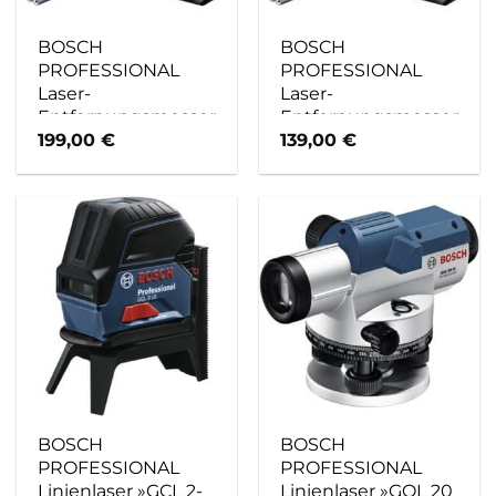
BOSCH
BOSCH
PROFESSIONAL
PROFESSIONAL
Laser-
Laser-
Entfernungsmesser
Entfernungsmesser,
»GLM«,
blau/schwarz,
199,00
€
139,00
€
schwarz/blau
BxHxL: 2,9 x 11,9 x 5,3
cm
BOSCH
BOSCH
PROFESSIONAL
PROFESSIONAL
Linienlaser »GCL 2-
Linienlaser »GOL 20