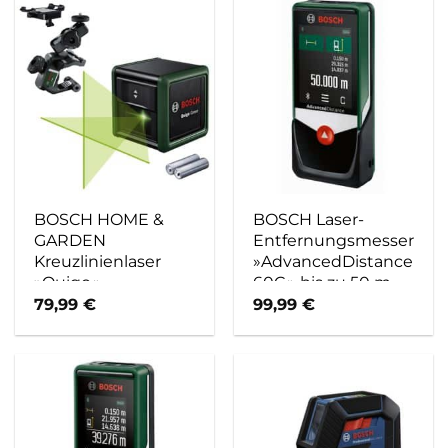
BOSCH HOME &
BOSCH Laser-
GARDEN
Entfernungsmesser
Kreuzlinienlaser
»AdvancedDistance
»Quigo«,
60C«, bis zu 50 m –
schwarz/grün –
gruen
79,99
€
99,99
€
gruen