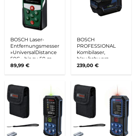
BOSCH Laser-
BOSCH
Entfernungsmesser
PROFESSIONAL
»UniversalDistance
Kombilaser,
50C«, bis zu 50 m –
blau/schwarz,
gruen
BxHxL: 6,3 x 11,5 x
89,99
€
239,00
€
12,6 cm