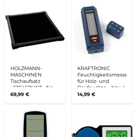
HOLZMANN-
KRAFTRONIC
MASCHINEN
Feuchtigkeitsmesser,
Tischaufsatz
für Holz- und
»CTF45PLWT«, für
Baufeuchte – blau |
CNC
rot
69,99
€
14,99
€
Tischfräsmaschine,
– schwarz