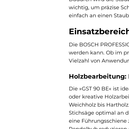
wichtig, um präzise S
einfach an einen Stau
Einsatzberei
Die BOSCH PROFESSIONA
werden kann. Ob im pro
Vielzahl von Anwendu
Holzbearbeitung:
Die »GST 90 BE« ist id
oder kreative Holzarbe
Weichholz bis Harthol
Stichsäge optimal an d
eine Führungsschiene z
Pendelhub reduzieren o