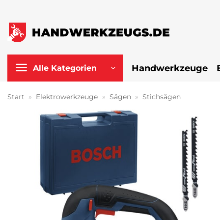
Zum
Inhalt
springen
Handwerkzeuge
Alle Kategorien
Start
»
Elektrowerkzeuge
»
Sägen
»
Stichsägen