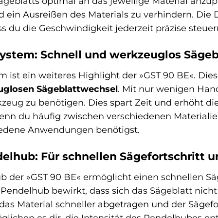
geblatts optimal an das jeweilige Material anzup
nd ein Ausreißen des Materials zu verhindern. Die
s du die Geschwindigkeit jederzeit präzise steuer
stem: Schnell und werkzeuglos Sägeb
st ein weiteres Highlight der »GST 90 BE«. Dies
uglosen Sägeblattwechsel
. Mit nur wenigen Han
zeug zu benötigen. Dies spart Zeit und erhöht die
wenn du häufig zwischen verschiedenen Materiali
iedene Anwendungen benötigst.
elhub: Für schnellen Sägefortschritt 
 der »GST 90 BE« ermöglicht einen schnellen Säg
Pendelhub bewirkt, dass sich das Sägeblatt nicht
as Material schneller abgetragen und der Sägefor
lichen es dir, die Intensität des Pendelhubes opt