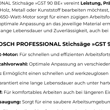
AL Stichsäge »GST 90 BE« vereint
Leistung, Pr
olz, Metall oder Kunststoff bearbeiten möchtest, 
e 650-Watt-Motor sorgt für einen zügigen Arbeitsfo
optimale Anpassung an das jeweilige Material er
lange Lebensdauer und Zuverlässigkeit, auch bei
 BOSCH PROFESSIONAL Stichsäge »GST 9
t-Motor:
Für schnellen und effizienten Arbeitsforts
zahlvorwahl:
Optimale Anpassung an verschiedene
:
Ermöglicht einen schnellen und werkzeuglosen 
rantiert eine lange Lebensdauer auch unter har
f:
Für komfortables Arbeiten auch bei längeren Ei
bsaugung:
Sorgt für eine saubere Arbeitsumgebung 