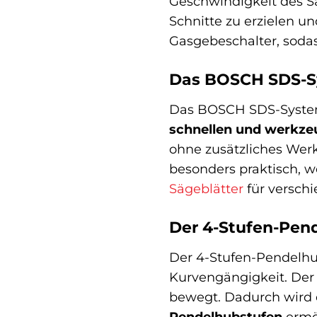
Geschwindigkeit des Sä
Schnitte zu erzielen u
Gasgebeschalter, sodas
Das BOSCH SDS-Sy
Das BOSCH SDS-System i
schnellen und werkze
ohne zusätzliches Werk
besonders praktisch, 
Sägeblätter
für versch
Der 4-Stufen-Pend
Der 4-Stufen-Pendelhub
Kurvengängigkeit. Der 
bewegt. Dadurch wird d
Pendelhubstufen
ermög