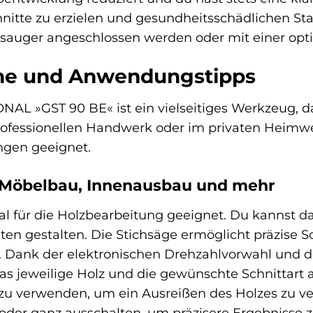
chnitte zu erzielen und gesundheitsschädlichen 
bsauger angeschlossen werden oder mit einer opt
che und Anwendungstipps
L »GST 90 BE« ist ein vielseitiges Werkzeug, da
fessionellen Handwerk oder im privaten Heimwerk
ngen geeignet.
 Möbelbau, Innenausbau und mehr
eal für die Holzbearbeitung geeignet. Du kannst 
iten gestalten. Die Stichsäge ermöglicht präzise S
z. Dank der elektronischen Drehzahlvorwahl und
as jeweilige Holz und die gewünschte Schnittart a
u verwenden, um ein Ausreißen des Holzes zu ver
der ganz ausschalten, um präzisere Ergebnisse zu