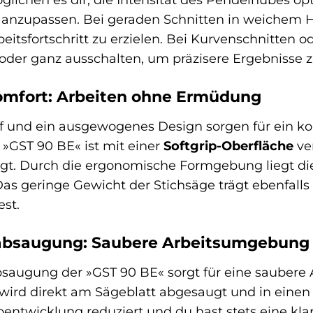
 anzupassen. Bei geraden Schnitten in weichem H
itsfortschritt zu erzielen. Bei Kurvenschnitten od
der ganz ausschalten, um präzisere Ergebnisse zu
mfort: Arbeiten ohne Ermüdung
f und ein ausgewogenes Design sorgen für ein ko
r »GST 90 BE« ist mit einer
Softgrip-Oberfläche
ver
t. Durch die ergonomische Formgebung liegt die
Das geringe Gewicht der Stichsäge trägt ebenfalls
est.
babsaugung: Saubere Arbeitsumgebung u
bsaugung der »GST 90 BE« sorgt für eine saubere 
b wird direkt am Sägeblatt abgesaugt und in einen
entwicklung reduziert und du hast stets eine klare