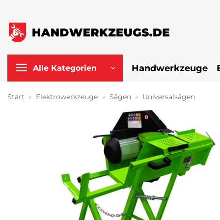
Zum
Inhalt
springen
Handwerkzeuge
Alle Kategorien
Start
»
Elektrowerkzeuge
»
Sägen
»
Universalsägen