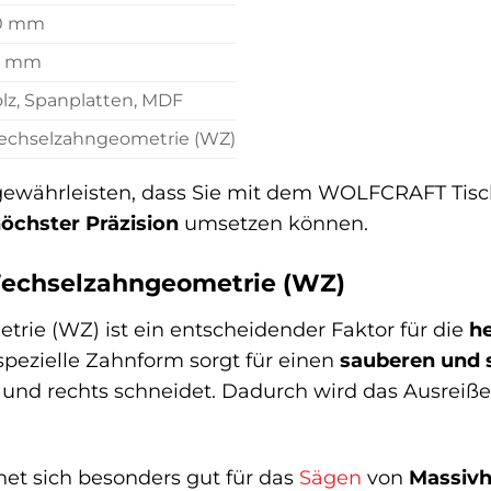
.0 mm
0 mm
lz, Spanplatten, MDF
chselzahngeometrie (WZ)
 gewährleisten, dass Sie mit dem WOLFCRAFT Tisc
öchster Präzision
umsetzen können.
 Wechselzahngeometrie (WZ)
rie (WZ) ist ein entscheidender Faktor für die
h
 spezielle Zahnform sorgt für einen
sauberen und s
 und rechts schneidet. Dadurch wird das Ausreiße
et sich besonders gut für das
Sägen
von
Massivh