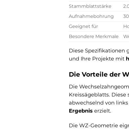
Stammblattstärke
2
Aufnahmebohrung
3
Geeignet für
Ho
Besondere Merkmale
We
Diese Spezifikationen
und Ihre Projekte mit
h
Die Vorteile der
Die Wechselzahngeomet
Kreissägeblatts. Diese
abwechselnd von links
Ergebnis
erzielt.
Die WZ-Geometrie eign