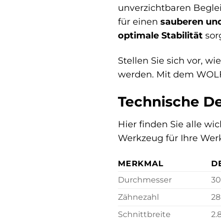
unverzichtbaren Beglei
für einen
sauberen und
optimale Stabilität
sorg
Stellen Sie sich vor, wi
werden. Mit dem WOLFC
Technische De
Hier finden Sie alle w
Werkzeug für Ihre Wer
MERKMAL
D
Durchmesser
3
Zähnezahl
28
Schnittbreite
2.