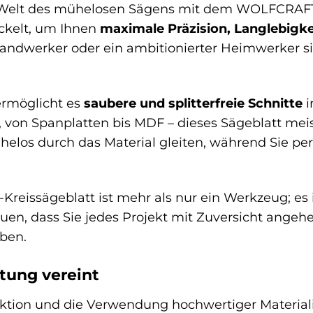
e Welt des mühelosen Sägens mit dem WOLFCRAFT 
ckelt, um Ihnen
maximale Präzision, Langlebigke
Handwerker oder ein ambitionierter Heimwerker si
ermöglicht es
saubere und splitterfreie Schnitte
i
, von Spanplatten bis MDF – dieses Sägeblatt meis
ühelos durch das Material gleiten, während Sie perf
eissägeblatt ist mehr als nur ein Werkzeug; es 
rauen, dass Sie jedes Projekt mit Zuversicht angeh
ben.
stung vereint
ruktion und die Verwendung hochwertiger Materia