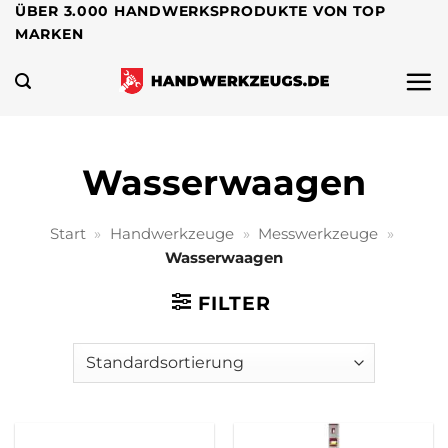
Zum
ÜBER 3.000 HANDWERKSPRODUKTE VON TOP
MARKEN
Inhalt
springen
Wasserwaagen
Start
»
Handwerkzeuge
»
Messwerkzeuge
»
Wasserwaagen
FILTER