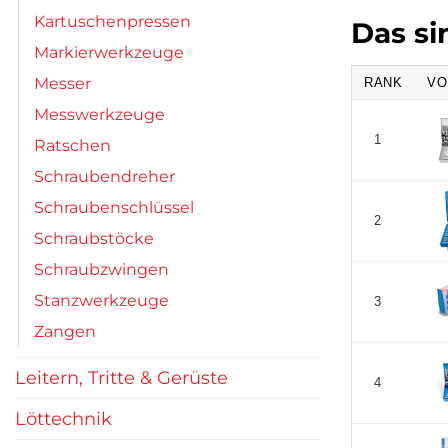
Kartuschenpressen
Das si
Markierwerkzeuge
Messer
RANK
VO
Messwerkzeuge
1
Ratschen
Schraubendreher
Schraubenschlüssel
2
Schraubstöcke
Schraubzwingen
Stanzwerkzeuge
3
Zangen
Leitern, Tritte & Gerüste
4
Löttechnik