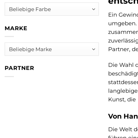
entsch
Ein Gewind
umgeben. 
MARKE
zusammen. 
zuverlässi
Partner, d
Die Wahl d
PARTNER
beschädigt
stattdesse
langlebige
Kunst, die
Von Hand
Die Welt d
führen ein