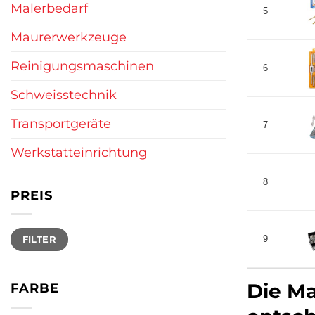
Malerbedarf
5
Maurerwerkzeuge
Reinigungsmaschinen
6
Schweisstechnik
Transportgeräte
7
Werkstatteinrichtung
8
PREIS
Min.
Max.
FILTER
9
Preis
Preis
Die Ma
FARBE