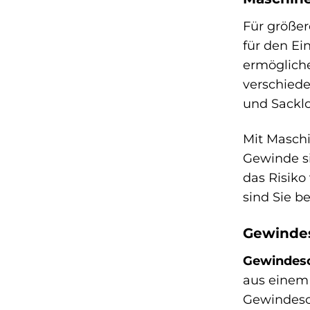
Für größer
für den E
ermögliche
verschiede
und Sacklo
Mit Maschi
Gewinde si
das Risiko
sind Sie b
Gewindes
Gewindes
aus einem 
Gewindesch