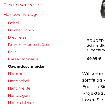
Elektrowerkzeuge
Handwerkzeuge
Beitel
Blechscheren
Brecheisen
BRÜDER
Drehmomentschlüssel
Schneidkl
silberfar
Feile
49,99
€
Fliesenschneider
Gewindeschneider
Willkommen
Hammer
sorgfältig
Handhobel
Egal, ob S
Handmeißel
Projekte z
Handsägen
lassen Sie
Handschleifer