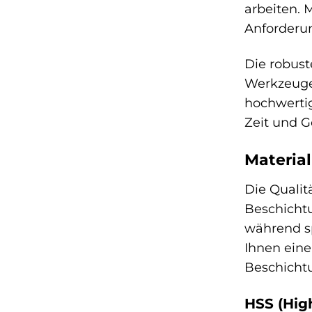
arbeiten. 
Anforderu
Die robus
Werkzeugen
hochwertig
Zeit und G
Material
Die Quali
Beschichtu
während sp
Ihnen eine
Beschicht
HSS (Hig