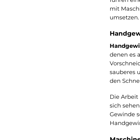
mit Maschi
umsetzen.
Handgewi
Handgewi
denen es a
Vorschneid
sauberes u
den Schnei
Die Arbeit
sich sehen
Gewinde sc
Handgewind
Maschine