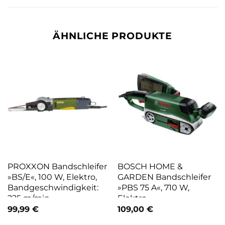
ÄHNLICHE PRODUKTE
PROXXON Bandschleifer
BOSCH HOME &
»BS/E«, 100 W, Elektro,
GARDEN Bandschleifer
Bandgeschwindigkeit:
»PBS 75 A«, 710 W,
225 m/min
Elektro,
Bandgeschwindigkeit:
99,99
€
109,00
€
350 m/min – gruen