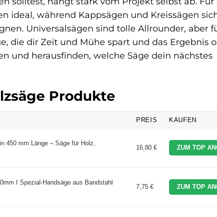
solltest, hängt stark vom Projekt selbst ab. Für 
gen ideal, während Kappsägen und Kreissägen sic
nen. Universalsägen sind tolle Allrounder, aber f
ge, die dir Zeit und Mühe spart und das Ergebnis o
chen und herausfinden, welche Säge dein nächstes
olzsäge Produkte
PREIS
KAUFEN
 in 450 mm Länge – Säge für Holz,
16,80 €
ZUM TOP AN
50mm I Spezial-Handsäge aus Bandstahl
7,75 €
ZUM TOP AN