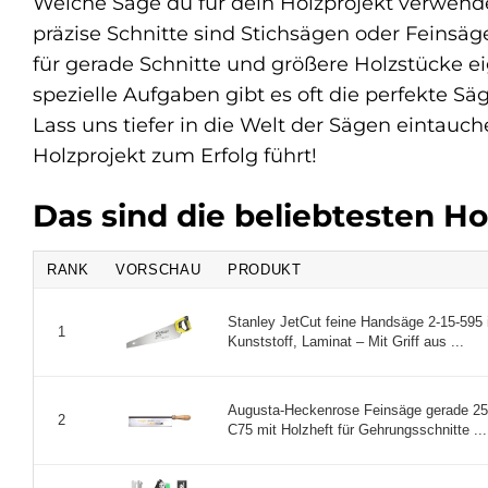
Welche Säge du für dein Holzprojekt verwenden 
präzise Schnitte sind Stichsägen oder Feinsä
für gerade Schnitte und größere Holzstücke eig
spezielle Aufgaben gibt es oft die perfekte Sä
Lass uns tiefer in die Welt der Sägen eintau
Holzprojekt zum Erfolg führt!
Das sind die beliebtesten H
RANK
VORSCHAU
PRODUKT
Stanley JetCut feine Handsäge 2-15-595
1
Kunststoff, Laminat – Mit Griff aus ...
Augusta-Heckenrose Feinsäge gerade 2
2
C75 mit Holzheft für Gehrungsschnitte ...