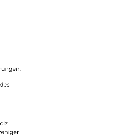
hrungen.
 des
olz
weniger