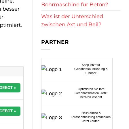
feine,
Bohrmaschine für Beton?
h besser
Was ist der Unterschied
ür
zwischen Axt und Beil?
ptimiert.
PARTNER
Shop jetzt für
Geschäftsausrüstung &
Zubehör!
GEBOT »
Optimieren Sie Ihre
Geschäftskosten! Jetzt
beraten lassen!
GEBOT »
Heizkamine &
Terassenheizung entdecken!
Jetzt kaufen!