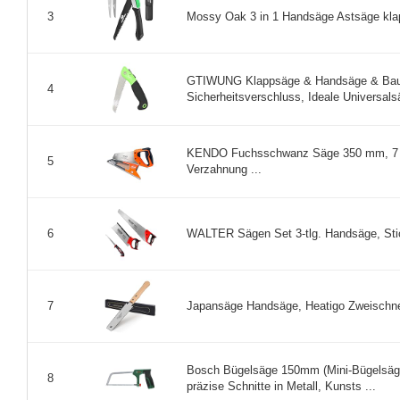
Mossy Oak 3 in 1 Handsäge Astsäge klapp
3
GTIWUNG Klappsäge & Handsäge & Baum
4
Sicherheitsverschluss, Ideale Universalsä
KENDO Fuchsschwanz Säge 350 mm, 7 Zäh
5
Verzahnung ...
WALTER Sägen Set 3-tlg. Handsäge, Sti
6
Japansäge Handsäge, Heatigo Zweischnei
7
Bosch Bügelsäge 150mm (Mini-Bügelsäge 
8
präzise Schnitte in Metall, Kunsts ...