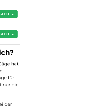
GEBOT »
GEBOT »
ich?
 Säge hat
ne
äge für
t nur die
ei der