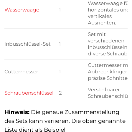
Wasserwaage für
Wasserwaage
1
horizontales und
vertikales
Ausrichten.
Set mit
verschiedenen
Inbusschlüssel-Set
1
Inbusschlüsseln f
diverse Schraube
Cuttermesser mit
Cuttermesser
1
Abbrechklingen f
präzise Schnitte.
Verstellbarer
Schraubenschlüssel
2
Schraubenschlüss
Hinweis:
Die genaue Zusammenstellung
des Sets kann variieren. Die oben genannte
Liste dient als Beispiel.