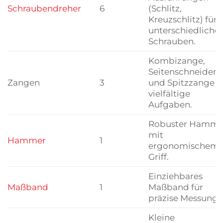
Schraubendreher
6
(Schlitz,
Kreuzschlitz) für
unterschiedliche
Schrauben.
Kombizange,
Seitenschneider
Zangen
3
und Spitzzange f
vielfältige
Aufgaben.
Robuster Hamme
mit
Hammer
1
ergonomischem
Griff.
Einziehbares
Maßband
1
Maßband für
präzise Messunge
Kleine