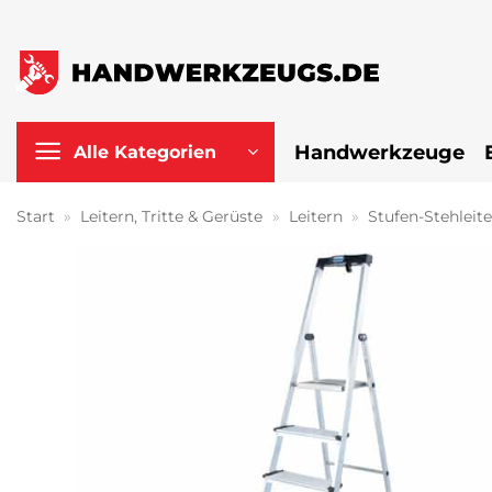
Zum
Inhalt
springen
Handwerkzeuge
Alle Kategorien
Start
»
Leitern, Tritte & Gerüste
»
Leitern
»
Stufen-Stehleit