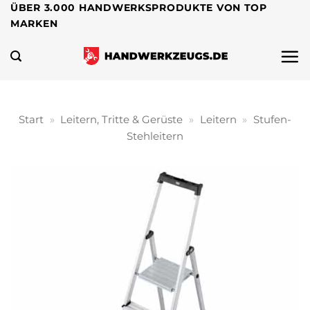
Zum
ÜBER 3.000 HANDWERKSPRODUKTE VON TOP
MARKEN
Inhalt
springen
Start
»
Leitern, Tritte & Gerüste
»
Leitern
»
Stufen-
Stehleitern