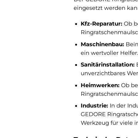
eingesetzt werden kann.
Kfz-Reparatur:
Ob be
Ringratschenmaulschl
Maschinenbau:
Beim
ein wertvoller Helfe
Sanitärinstallation:
B
unverzichtbares Werk
Heimwerken:
Ob bei
Ringratschenmaulschl
Industrie:
In der Ind
GEDORE Ringratschen
Werkzeug für viele 