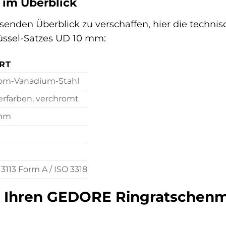
 im Überblick
enden Überblick zu verschaffen, hier die techn
üssel-Satzes UD 10 mm:
RT
om-Vanadium-Stahl
erfarben, verchromt
mm
3113 Form A / ISO 3318
e Ihren GEDORE Ringratschenm