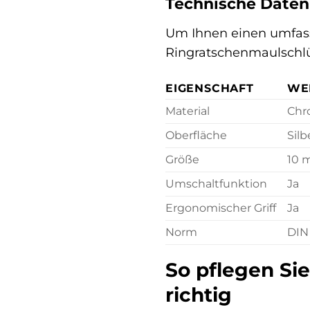
Technische Daten
Um Ihnen einen umfass
Ringratschenmaulschl
EIGENSCHAFT
WE
Material
Chr
Oberfläche
Silb
Größe
10 
Umschaltfunktion
Ja
Ergonomischer Griff
Ja
Norm
DIN 
So pflegen Si
richtig