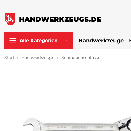
Zum
Inhalt
springen
Handwerkzeuge
Alle Kategorien
Start
»
Handwerkzeuge
»
Schraubenschlüssel