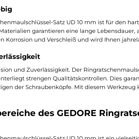
ebig
nmaulschlüssel-Satz UD 10 mm ist für den harten
Materialien garantieren eine lange Lebensdauer,
en Korrosion und Verschleiß und wird Ihnen jahrela
erlässigkeit
ision und Zuverlässigkeit. Der Ringratschenmaul
unterliegt strengen Qualitätskontrollen. Dies gar
igen der Schraubenköpfe. Mit diesem Werkzeug kö
reiche des GEDORE Ringratsc
enmaulschlüssel-Satz UD 10 mm ist ein vielseiti