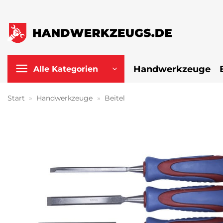
Zum
Inhalt
springen
Handwerkzeuge
Alle Kategorien
Start
»
Handwerkzeuge
»
Beitel