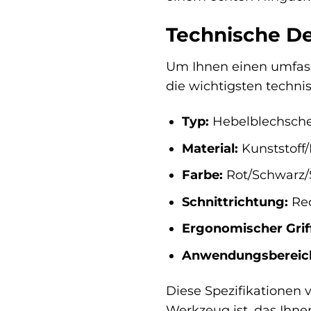
Technische D
Um Ihnen einen umfass
die wichtigsten techn
Typ:
Hebelblechsche
Material:
Kunststoff/
Farbe:
Rot/Schwarz/S
Schnittrichtung:
Re
Ergonomischer Grif
Anwendungsbereic
Diese Spezifikationen
Werkzeug ist, das Ihnen