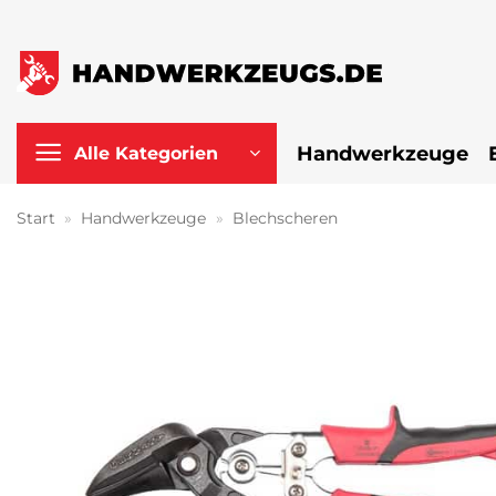
Zum
Inhalt
springen
Handwerkzeuge
Alle Kategorien
Start
»
Handwerkzeuge
»
Blechscheren