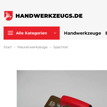
Zum
Inhalt
springen
Handwerkzeuge
Alle Kategorien
Start
»
Maurerwerkzeuge
»
Spachtel