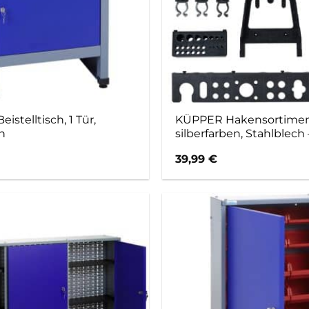
stelltisch, 1 Tür,
KÜPPER Hakensortimen
h
silberfarben, Stahlblech
39,99
€