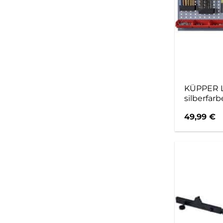
KÜPPER L
silberfar
49,99
€