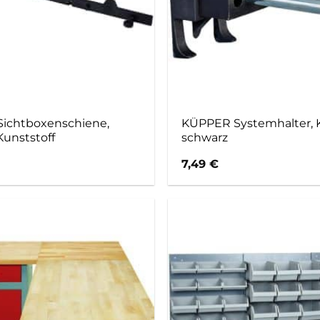
ichtboxenschiene,
KÜPPER Systemhalter, K
Kunststoff
schwarz
7,49
€