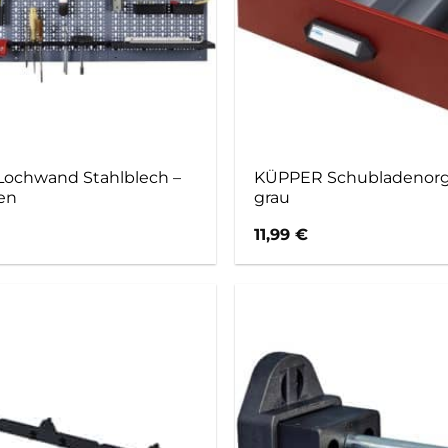
ochwand Stahlblech –
KÜPPER Schubladenorga
ben
grau
11,99
€