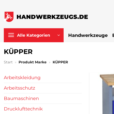
Zum
Inhalt
springen
Handwerkzeuge
Alle Kategorien
KÜPPER
Start
»
Produkt Marke
»
KÜPPER
Arbeitskleidung
Arbeitsschutz
Baumaschinen
Drucklufttechnik