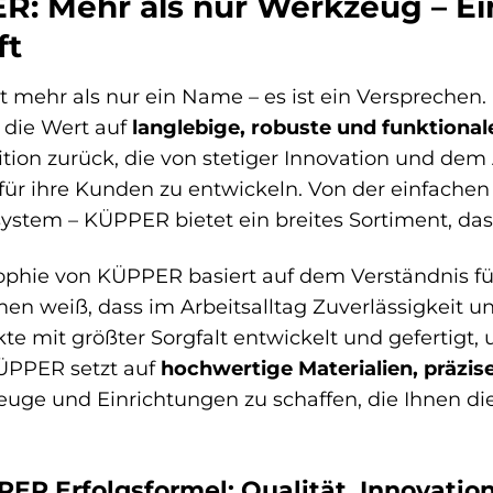
: Mehr als nur Werkzeug – Ei
ft
 mehr als nur ein Name – es ist ein Verspreche
, die Wert auf
langlebige, robuste und funktional
ition zurück, die von stetiger Innovation und dem
ür ihre Kunden zu entwickeln. Von der einfache
ystem – KÜPPER bietet ein breites Sortiment, da
ophie von KÜPPER basiert auf dem Verständnis fü
n weiß, dass im Arbeitsalltag Zuverlässigkeit u
kte mit größter Sorgfalt entwickelt und gefertig
ÜPPER setzt auf
hochwertige Materialien, präzis
ge und Einrichtungen zu schaffen, die Ihnen die 
PER Erfolgsformel: Qualität, Innovati