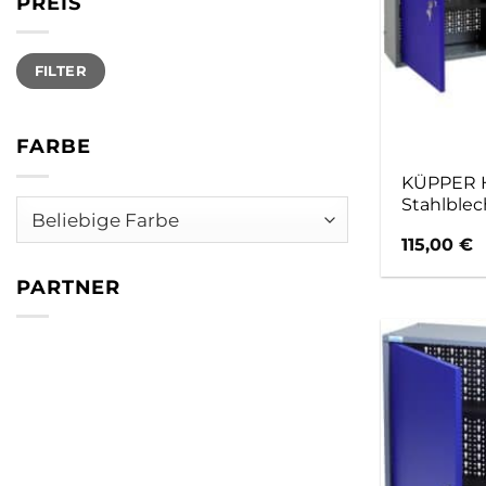
PREIS
Min.
Max.
FILTER
Preis
Preis
FARBE
KÜPPER H
Stahlblec
115,00
€
PARTNER