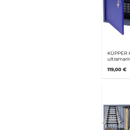
KÜPPER H
ultramari
119,00
€