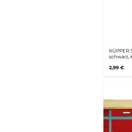
KÜPPER S
schwarz, 
2,99
€