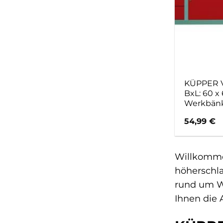
KÜPPER V
BxL: 60 x
Werkbän
54,99
€
Willkommen
höherschla
rund um We
Ihnen die 