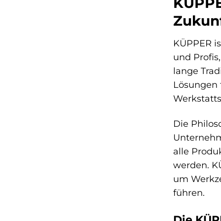
KÜPPER
Zukun
KÜPPER ist
und Profis
lange Trad
Lösungen f
Werkstatts
Die Philos
Unternehme
alle Produ
werden. K
um Werkzeu
führen.
Die KÜP