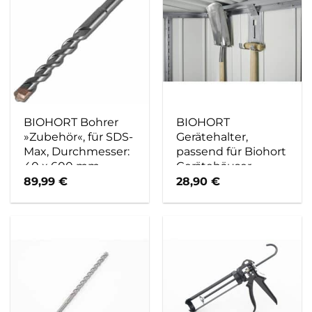
BIOHORT Bohrer
BIOHORT
»Zubehör«, für SDS-
Gerätehalter,
Max, Durchmesser:
passend für Biohort
40 x 600 mm –
Gerätehäuser,
grau
feuerverzinkt, 4
89,99
€
28,90
€
Stück – silberfarben