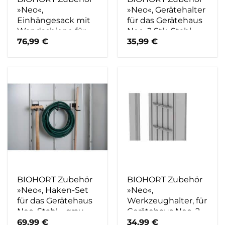
»Neo«,
»Neo«, Gerätehalter
Einhängesack mit
für das Gerätehaus
Wandschiene für
Neo, 2 Stk, Stahl –
das Gerätehaus
grau
76,99
€
35,99
€
Neo, Stahl – grau
BIOHORT Zubehör
BIOHORT Zubehör
»Neo«, Haken-Set
»Neo«,
für das Gerätehaus
Werkzeughalter, für
Neo, Stahl – grau
Gerätehaus Neo, 2
Stk., Stahl – grau
69,99
€
34,99
€