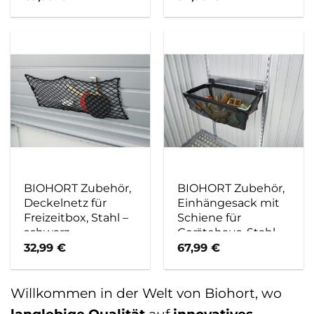
BIOHORT Zubehör,
BIOHORT Zubehör,
Deckelnetz für
Einhängesack mit
Freizeitbox, Stahl –
Schiene für
schwarz
Gerätehaus, Stahl –
grau
32,99
€
67,99
€
Willkommen in der Welt von Biohort, wo