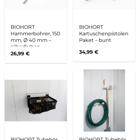
BIOHORT
BIOHORT
Hammerbohrer, 150
Kartuschenpistolen
mm, Ø 40 mm –
Paket – bunt
silberfarben
34,99
€
26,99
€
BIOHORT Zubehör
BIOHORT Zubehör