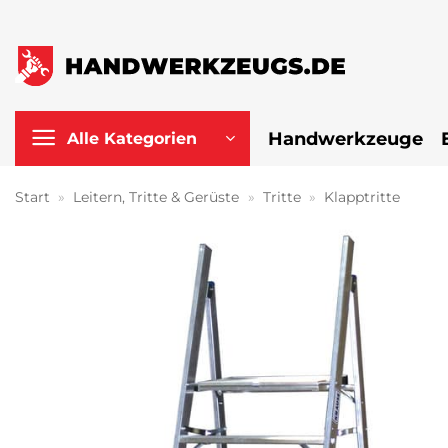
Zum
Inhalt
springen
Handwerkzeuge
Alle Kategorien
Start
»
Leitern, Tritte & Gerüste
»
Tritte
»
Klapptritte