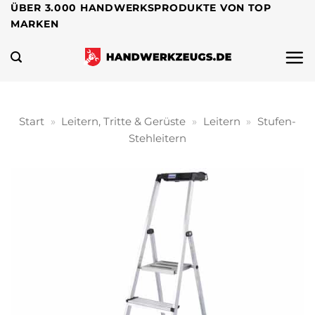
Zum
ÜBER 3.000 HANDWERKSPRODUKTE VON TOP
MARKEN
Inhalt
springen
Start
»
Leitern, Tritte & Gerüste
»
Leitern
»
Stufen-
Stehleitern