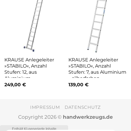
KRAUSE Anlegeleiter
KRAUSE Anlegeleiter
»STABILO«, Anzahl
»STABILO«, Anzahl
Stufen: 12, aus
Stufen: 7, aus Aluminium
Aluminium –
– silberfarben
silberfarben
249,00
€
139,00
€
IMPRESSUM
DATENSCHUTZ
Copyright 2026 ©
handwerkzeugs.de