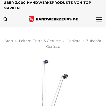
Zum
ÜBER 3.000 HANDWERKSPRODUKTE VON TOP
MARKEN
Inhalt
springen
Start
»
Leitern, Tritte & Gerüste
»
Gerüste
»
Zubehör
Gerüste