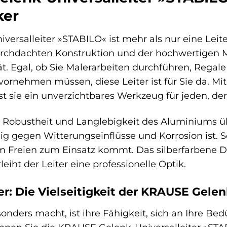
ker
rsalleiter »STABILO« ist mehr als nur eine Leiter –
durchdachten Konstruktion und der hochwertigen Ma
lität. Egal, ob Sie Malerarbeiten durchführen, Re
rnehmen müssen, diese Leiter ist für Sie da. Mit
t sie ein unverzichtbares Werkzeug für jeden, der 
r Robustheit und Langlebigkeit des Aluminiums üb
g gegen Witterungseinflüsse und Korrosion ist. So
m Freien zum Einsatz kommt. Das silberfarbene D
iht der Leiter eine professionelle Optik.
ner: Die Vielseitigkeit der KRAUSE Gele
onders macht, ist ihre Fähigkeit, sich an Ihre Be