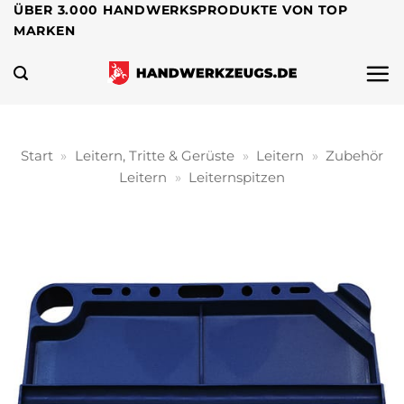
Zum
ÜBER 3.000 HANDWERKSPRODUKTE VON TOP
MARKEN
Inhalt
springen
Start
»
Leitern, Tritte & Gerüste
»
Leitern
»
Zubehör
Leitern
»
Leiternspitzen