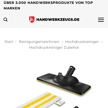
Zum
ÜBER 3.000 HANDWERKSPRODUKTE VON TOP
MARKEN
Inhalt
springen
Start
»
Reinigungsmaschinen
»
Hochdruckreiniger
»
Hochdruckreiniger Zubehör