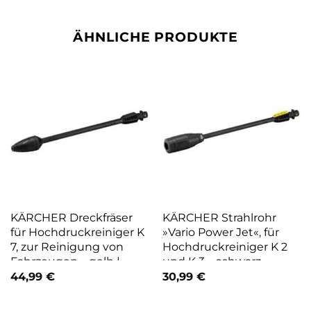
ÄHNLICHE PRODUKTE
KÄRCHER Dreckfräser
KÄRCHER Strahlrohr
für Hochdruckreiniger K
»Vario Power Jet«, für
7, zur Reinigung von
Hochdruckreiniger K 2
Fahrzeugen – gelb |
und K 3 – schwarz
schwarz
44,99
€
30,99
€