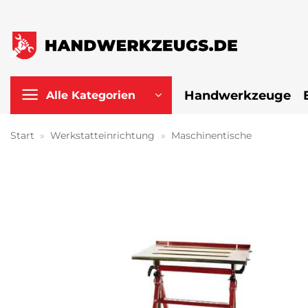
Zum
Inhalt
springen
Handwerkzeuge
Alle Kategorien
Start
»
Werkstatteinrichtung
»
Maschinentische