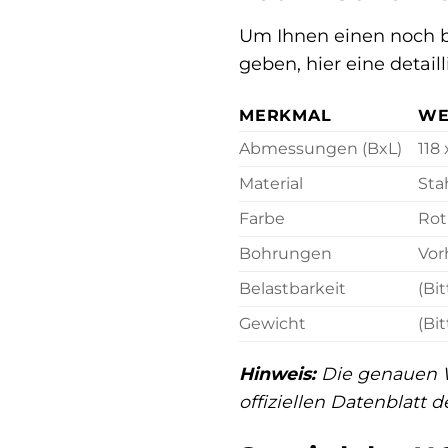
Um Ihnen einen noch 
geben, hier eine detail
MERKMAL
WE
Abmessungen (BxL)
118
Material
Sta
Farbe
Rot
Bohrungen
Vor
Belastbarkeit
(Bi
Gewicht
(Bi
Hinweis:
Die genauen W
offiziellen Datenblat