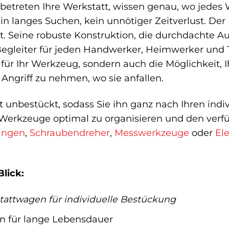
Sie betreten Ihre Werkstatt, wissen genau, wo jede
ein langes Suchen, kein unnötiger Zeitverlust. 
ät. Seine robuste Konstruktion, die durchdachte A
gleiter für jeden Handwerker, Heimwerker und Te
ür Ihr Werkzeug, sondern auch die Möglichkeit, Ih
n Angriff zu nehmen, wo sie anfallen.
 unbestückt, sodass Sie ihn ganz nach Ihren ind
 Werkzeuge optimal zu organisieren und den verf
angen
,
Schraubendreher
,
Messwerkzeuge
oder
El
Blick:
attwagen für individuelle Bestückung
n für lange Lebensdauer