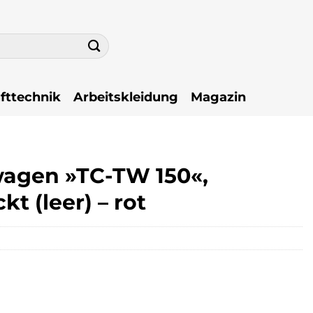
fttechnik
Arbeitskleidung
Magazin
agen »TC-TW 150«,
t (leer) – rot