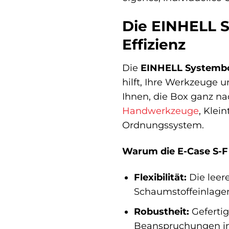
Die EINHELL S
Effizienz
Die
EINHELL Systembo
hilft, Ihre Werkzeuge 
Ihnen, die Box ganz na
Handwerkzeuge
, Klei
Ordnungssystem.
Warum die E-Case S-F d
Flexibilität:
Die leer
Schaumstoffeinlagen
Robustheit:
Gefertig
Beanspruchungen im 