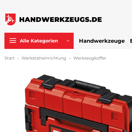
Zum
Inhalt
springen
Handwerkzeuge
Alle Kategorien
Start
»
Werkstatteinrichtung
»
Werkzeugkoffer