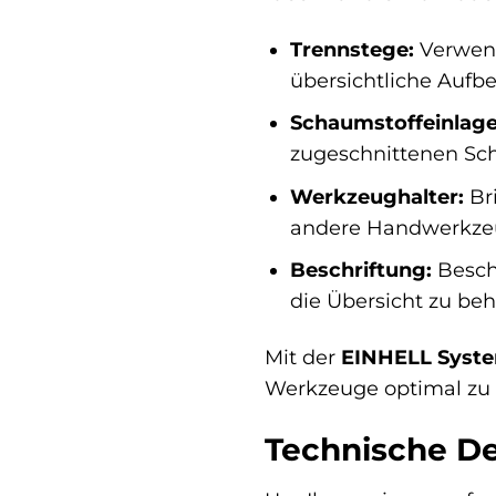
Trennstege:
Verwend
übersichtliche Aufb
Schaumstoffeinlage
zugeschnittenen Sc
Werkzeughalter:
Bri
andere Handwerkzeug
Beschriftung:
Beschr
die Übersicht zu beh
Mit der
EINHELL Syste
Werkzeuge optimal zu sc
Technische Det