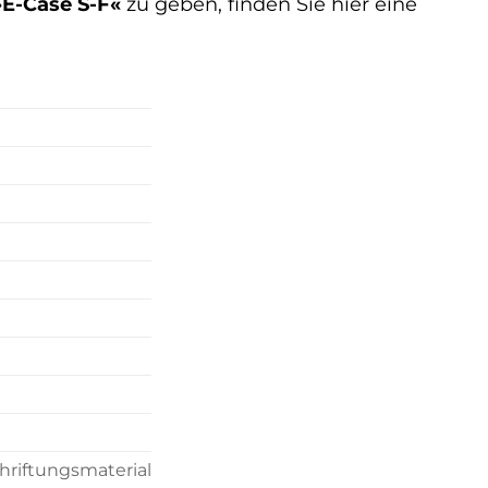
E-Case S-F«
zu geben, finden Sie hier eine
hriftungsmaterial