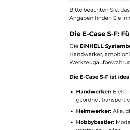
Bitte beachten Sie, da
Angaben finden Sie in 
Die E-Case S-F: Fü
Die
EINHELL Systembo
Handwerker, ambitionie
Werkzeugaufbewahrun
Die E-Case S-F ist ideal
Handwerker:
Elektr
geordnet transport
Heimwerker:
Alle, 
Hobbybastler:
Model