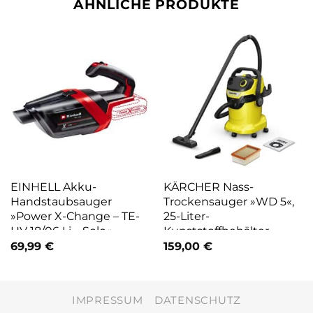
ÄHNLICHE PRODUKTE
EINHELL Akku-
KÄRCHER Nass-
Handstaubsauger
Trockensauger »WD 5«,
»Power X-Change – TE-
25-Liter-
HV 18/06 Li – Solo«,
Kunststoffbehälter,
Saugleistung: 72
Kabel: 5 m,
69,99
€
159,00
€
m3/min, 0,95 kg – rot |
Saugschlauch: 2,2 m –
schwarz
gelb
IMPRESSUM
DATENSCHUTZ