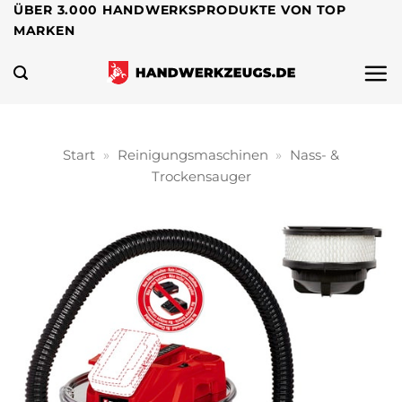
Zum
ÜBER 3.000 HANDWERKSPRODUKTE VON TOP
MARKEN
Inhalt
springen
Start
»
Reinigungsmaschinen
»
Nass- &
Trockensauger